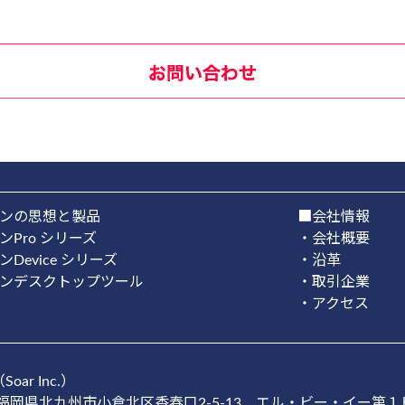
ンの思想と製品
■会社情報
Pro シリーズ
・会社概要
Device シリーズ
・沿革
ンデスクトップツール
・取引企業
・アクセス
ar Inc.）
福岡県北九州市小倉北区香春口2-5-13 エル・ビー・イー第１